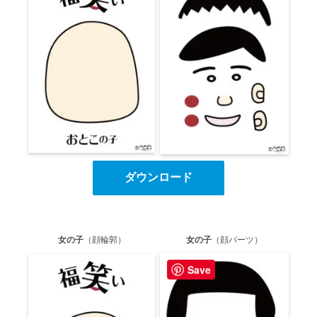
ダウンロード
女の子
（顔輪郭）
女の子
（顔パーツ）
Save