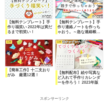
【無料テンプレート】手
【無料テンプレート】手
作り福笑い 2022年は寅だ
作り連絡ノートを作っち
るまで初笑い！
ゃおう。～急な連絡帳在
庫なしの晩に(実話）～
工作
工作
【簡単工作】十二支おり
【無料配布】絵や写真な
がみ 厳選12選！
ど入れて手作りカレンダ
ーを作ろう！ 2023年版
スポンサーリンク