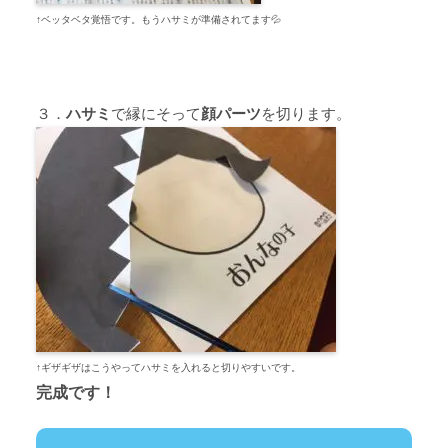
↑
ベッタベタ覚悟です。もうハサミが準備されてます
💦
３．
ハサミ
で縁にそって
顔パーツ
を切ります。
↑
ギザギザはこうやってハサミを入れると切りやすいです。
完成です！