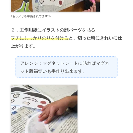
↑
もうノリを準備されてます
💦
２．
工作用紙
に
イラストの顔パーツ
を貼る
フチにしっかりのりを付ける
と、切った時にきれいに仕
上がります。
アレンジ：マグネットシートに貼ればマグネ
ット版福笑いも手作り出来ます。