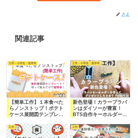
さえ
関連記事
工作－小学生・低学年
工作－小学生・低学年
【簡単工作】１本食べた
新色登場！カラープラバ
らノンストップ！ポテト
ンはダイソーが豊富！
ケース展開図テンプレー
BTS自作キーホルダーを
ト！切って貼るだけで超
作ろう！
簡単！
工作
工作