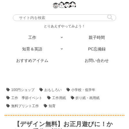
とりあえずやってみよう！
工作
親子時間
知育＆英語
PC忘備録
おすすめアイテム
お問い合わせ
工作
工作－小学生・低学年
工作－幼児
知育
100円ショップ
おもしろい
小学校・低学年
工作 季節イベント
工作用紙
折り紙・画用紙
無料プリント工作
知育
【デザイン無料】お正月遊びに！か