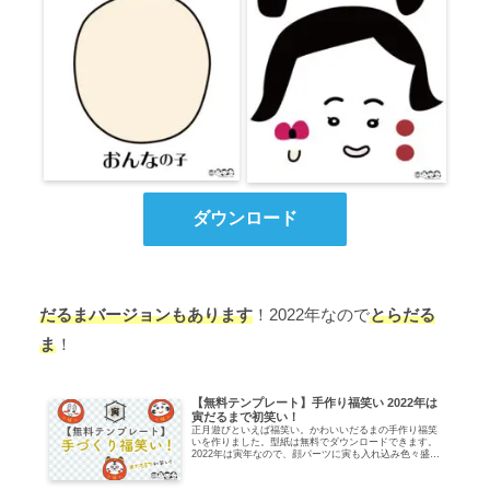
ダウンロード
だるまバージョンもあります
！2022年なので
とらだる
ま
！
【無料テンプレート】手作り福笑い 2022年は
寅だるまで初笑い！
正月遊びといえば福笑い。かわいいだるまの手作り福笑
いを作りました。型紙は無料でダウンロードできます。
2022年は寅年なので、顔パーツに寅も入れ込み色々盛り
ましたのでお正月家族みんなでお楽しみください。 お
正月は好きな人と一緒に笑って過ごしましょう。