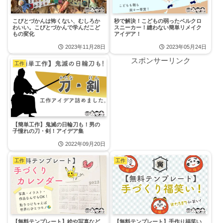
こびとづかんは怖くない、むしろか
秒で解決！こどもの弱ったベルクロ
わいい。こびとづかんで学んだこど
スニーカー！縫わない簡単リメイク
もの変化
アイデア！
2023年11月28日
2023年05月24日
スポンサーリンク
工作
【簡単工作】鬼滅の日輪刀も！男の
子憧れの刀・剣！アイデア集
2022年09月20日
工作
工作
【無料テンプレート】絵や写真など
【無料テンプレート】手作り福笑い