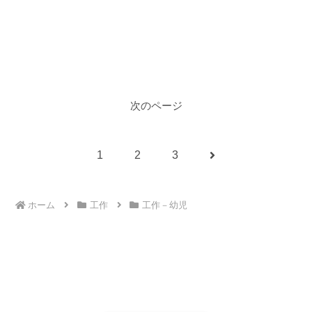
次のページ
次
1
2
3
へ
ホーム
工作
工作－幼児