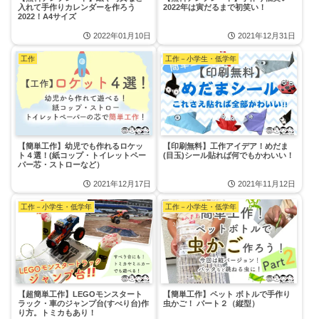
入れて手作りカレンダーを作ろう
2022年は寅だるまで初笑い！
2022！A4サイズ
2022年01月10日
2021年12月31日
工作
工作－小学生・低学年
【簡単工作】幼児でも作れるロケッ
【印刷無料】工作アイデア！めだま
ト４選！(紙コップ・トイレットペー
(目玉)シール貼れば何でもかわいい！
パー芯・ストローなど）
2021年12月17日
2021年11月12日
工作－小学生・低学年
工作－小学生・低学年
【超簡単工作】LEGOモンスタート
【簡単工作】ペット ボトルで手作り
ラック・車のジャンプ台(すべり台)作
虫かご！ パート２（縦型）
り方。トミカもあり！